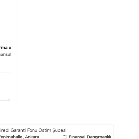
irma »
nansal
Kredi Garanti Fonu Ostim Şubesi
Yenimahalle, Ankara
Finansal Danışmanlık