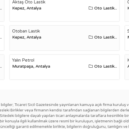
Aktaş Oto Lastik
.
Kepez, Antalya
Oto Lastik...
Otoban Lastik
.
Kepez, Antalya
Oto Lastik...
Yalın Petrol
.
Muratpaşa, Antalya
Oto Lastik...
ki bilgiler; Ticaret Sicil Gazetesinde yayınlanan kamuya açık firma kuruluş v
esleki Birlikler veya firmanın kendisi tarafından sağlanan bilgilerden derl
 Sitedeki bilgilere dayalı yapılan ticari anlaşmalarda taraflara kesinlikl
ngi bir konuyla ilgili kullanılmak üzere resmî bir kuruluşun, işletmenin bağ
güncelliği garanti edilmemekle birlikte, bilgilerin doğruluğunu, tamlığını ve 