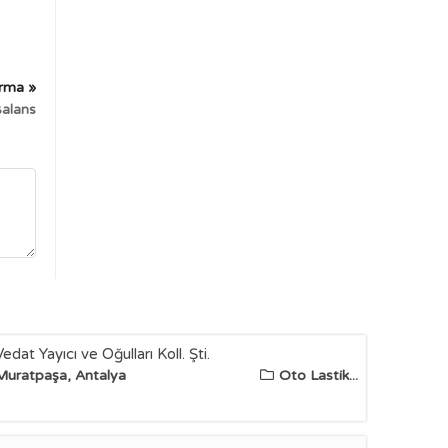
irma »
Balans
Vedat Yayıcı ve Oğulları Koll. Şti.
Muratpaşa, Antalya
Oto Lastik...