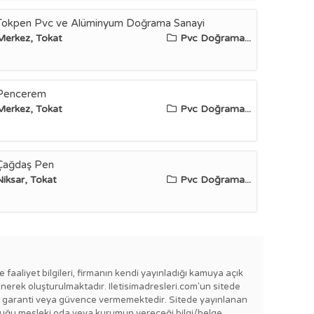
Tokpen Pvc ve Alüminyum Doğrama Sanayi
Merkez, Tokat
Pvc Doğrama...
Pencerem
Merkez, Tokat
Pvc Doğrama...
Çağdaş Pen
Niksar, Tokat
Pvc Doğrama...
e faaliyet bilgileri, firmanın kendi yayınladığı kamuya açık
enerek oluşturulmaktadır. Iletisimadresleri.com'un sitede
e bir garanti veya güvence vermemektedir. Sitede yayınlanan
lı olduğu mesleki oda veya kurumun vereceği bilgi/belge