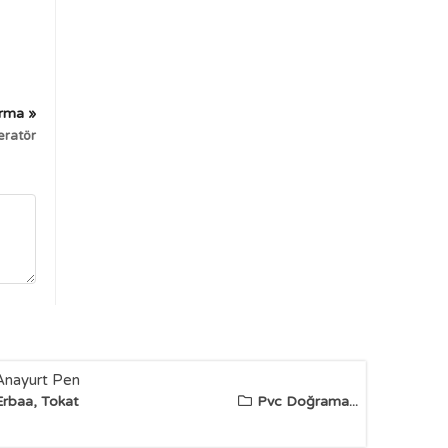
irma »
eratör
Anayurt Pen
Erbaa, Tokat
Pvc Doğrama...