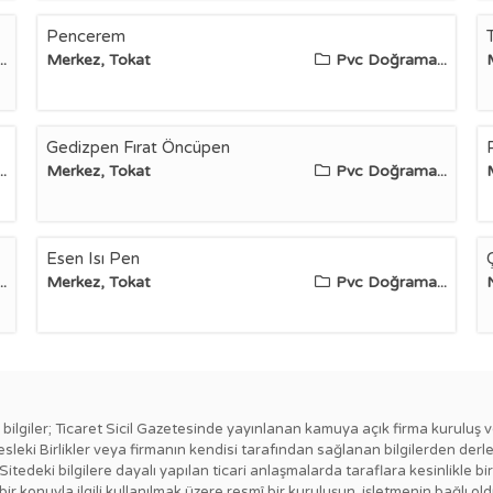
Pencerem
.
Merkez, Tokat
Pvc Doğrama...
Gedizpen Fırat Öncüpen
.
Merkez, Tokat
Pvc Doğrama...
Esen Isı Pen
.
Merkez, Tokat
Pvc Doğrama...
ki bilgiler; Ticaret Sicil Gazetesinde yayınlanan kamuya açık firma kuruluş v
esleki Birlikler veya firmanın kendisi tarafından sağlanan bilgilerden derl
 Sitedeki bilgilere dayalı yapılan ticari anlaşmalarda taraflara kesinlikl
ngi bir konuyla ilgili kullanılmak üzere resmî bir kuruluşun, işletmenin bağ