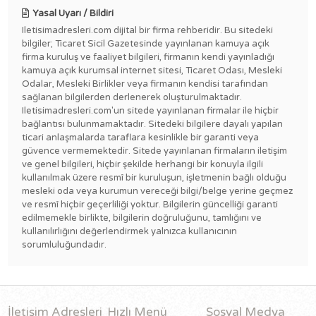
Yasal Uyarı / Bildiri
Iletisimadresleri.com dijital bir firma rehberidir. Bu sitedeki
bilgiler; Ticaret Sicil Gazetesinde yayınlanan kamuya açık
firma kuruluş ve faaliyet bilgileri, firmanın kendi yayınladığı
kamuya açık kurumsal internet sitesi, Ticaret Odası, Mesleki
Odalar, Mesleki Birlikler veya firmanın kendisi tarafından
sağlanan bilgilerden derlenerek oluşturulmaktadır.
Iletisimadresleri.com'un sitede yayınlanan firmalar ile hiçbir
bağlantısı bulunmamaktadır. Sitedeki bilgilere dayalı yapılan
ticari anlaşmalarda taraflara kesinlikle bir garanti veya
güvence vermemektedir. Sitede yayınlanan firmaların iletişim
ve genel bilgileri, hiçbir şekilde herhangi bir konuyla ilgili
kullanılmak üzere resmî bir kuruluşun, işletmenin bağlı olduğu
mesleki oda veya kurumun vereceği bilgi/belge yerine geçmez
ve resmî hiçbir geçerliliği yoktur. Bilgilerin güncelliği garanti
edilmemekle birlikte, bilgilerin doğruluğunu, tamlığını ve
kullanılırlığını değerlendirmek yalnızca kullanıcının
sorumluluğundadır.
İletişim Adresleri
Hızlı Menü
Sosyal Medya