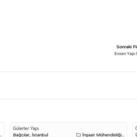
Sonraki F
Evsen Yapı 
Gülerler Yapı
.
Bağcılar, İstanbul
İnşaat Mühendisliği...