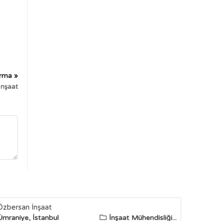
irma »
İnşaat
Özbersan İnşaat
Ümraniye, İstanbul
İnşaat Mühendisliği...