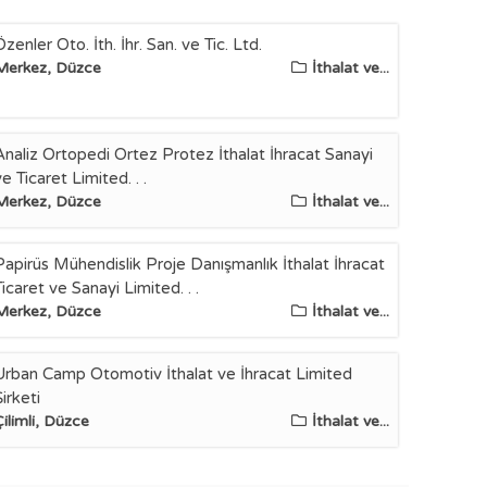
Özenler Oto. İth. İhr. San. ve Tic. Ltd.
Merkez, Düzce
İthalat ve...
Analiz Ortopedi Ortez Protez İthalat İhracat Sanayi
ve Ticaret Limited. . .
Merkez, Düzce
İthalat ve...
Papirüs Mühendislik Proje Danışmanlık İthalat İhracat
Ticaret ve Sanayi Limited. . .
Merkez, Düzce
İthalat ve...
Urban Camp Otomotiv İthalat ve İhracat Limited
Şirketi
Çilimli, Düzce
İthalat ve...