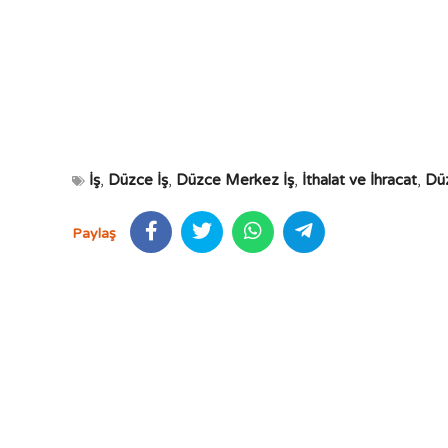
İş
,
Düzce İş
,
Düzce Merkez İş
,
İthalat ve İhracat
,
Düz
Paylaş