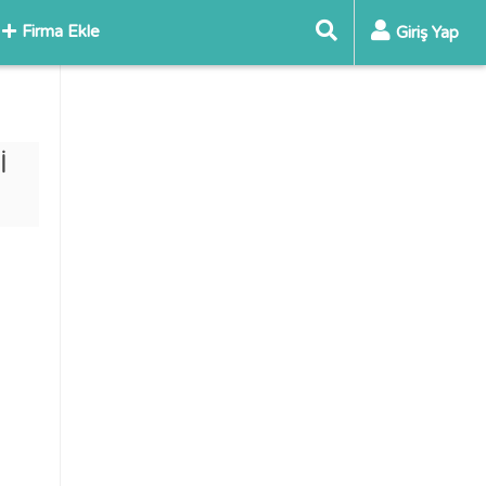
Firma Ekle
Giriş Yap
İ