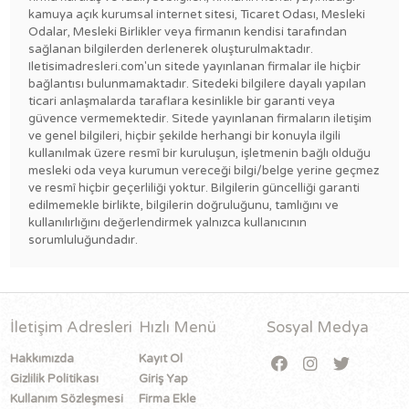
kamuya açık kurumsal internet sitesi, Ticaret Odası, Mesleki
Odalar, Mesleki Birlikler veya firmanın kendisi tarafından
sağlanan bilgilerden derlenerek oluşturulmaktadır.
Iletisimadresleri.com'un sitede yayınlanan firmalar ile hiçbir
bağlantısı bulunmamaktadır. Sitedeki bilgilere dayalı yapılan
ticari anlaşmalarda taraflara kesinlikle bir garanti veya
güvence vermemektedir. Sitede yayınlanan firmaların iletişim
ve genel bilgileri, hiçbir şekilde herhangi bir konuyla ilgili
kullanılmak üzere resmî bir kuruluşun, işletmenin bağlı olduğu
mesleki oda veya kurumun vereceği bilgi/belge yerine geçmez
ve resmî hiçbir geçerliliği yoktur. Bilgilerin güncelliği garanti
edilmemekle birlikte, bilgilerin doğruluğunu, tamlığını ve
kullanılırlığını değerlendirmek yalnızca kullanıcının
sorumluluğundadır.
İletişim Adresleri
Hızlı Menü
Sosyal Medya
Hakkımızda
Kayıt Ol
Gizlilik Politikası
Giriş Yap
Kullanım Sözleşmesi
Firma Ekle