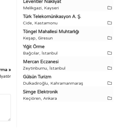
Leventler Nakliyat
Melikgazi, Kayseri
Türk Telekomünikasyon A. Ş.
Cide, Kastamonu
Töngel Mahallesi Muhtarlığı
Keşap, Giresun
Yiğit Örme
Bağcılar, İstanbul
Mercan Eczanesi
Zeytinburnu, İstanbul
irma »
dyatör
Gülsün Turizm
Dulkadiroğlu, Kahramanmaraş
Simge Elektronik
Keçiören, Ankara