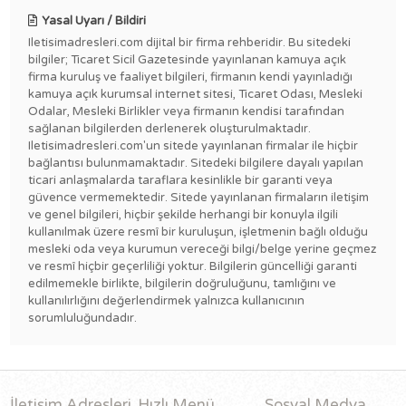
Yasal Uyarı / Bildiri
Iletisimadresleri.com dijital bir firma rehberidir. Bu sitedeki
bilgiler; Ticaret Sicil Gazetesinde yayınlanan kamuya açık
firma kuruluş ve faaliyet bilgileri, firmanın kendi yayınladığı
kamuya açık kurumsal internet sitesi, Ticaret Odası, Mesleki
Odalar, Mesleki Birlikler veya firmanın kendisi tarafından
sağlanan bilgilerden derlenerek oluşturulmaktadır.
Iletisimadresleri.com'un sitede yayınlanan firmalar ile hiçbir
bağlantısı bulunmamaktadır. Sitedeki bilgilere dayalı yapılan
ticari anlaşmalarda taraflara kesinlikle bir garanti veya
güvence vermemektedir. Sitede yayınlanan firmaların iletişim
ve genel bilgileri, hiçbir şekilde herhangi bir konuyla ilgili
kullanılmak üzere resmî bir kuruluşun, işletmenin bağlı olduğu
mesleki oda veya kurumun vereceği bilgi/belge yerine geçmez
ve resmî hiçbir geçerliliği yoktur. Bilgilerin güncelliği garanti
edilmemekle birlikte, bilgilerin doğruluğunu, tamlığını ve
kullanılırlığını değerlendirmek yalnızca kullanıcının
sorumluluğundadır.
İletişim Adresleri
Hızlı Menü
Sosyal Medya