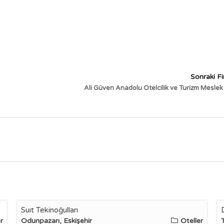
Sonraki F
Ali Güven Anadolu Otelcilik ve Turizm Meslek 
Suıt Tekinoğulları
r
Odunpazarı, Eskişehir
Oteller