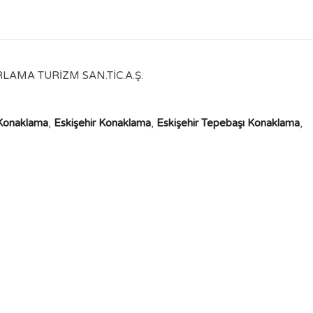
AMA TURİZM SAN.TİC.A.Ş.
Konaklama
,
Eskişehir Konaklama
,
Eskişehir Tepebaşı Konaklama
,