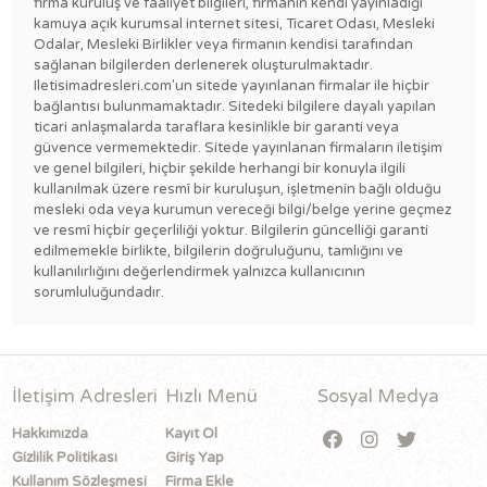
firma kuruluş ve faaliyet bilgileri, firmanın kendi yayınladığı
kamuya açık kurumsal internet sitesi, Ticaret Odası, Mesleki
Odalar, Mesleki Birlikler veya firmanın kendisi tarafından
sağlanan bilgilerden derlenerek oluşturulmaktadır.
Iletisimadresleri.com'un sitede yayınlanan firmalar ile hiçbir
bağlantısı bulunmamaktadır. Sitedeki bilgilere dayalı yapılan
ticari anlaşmalarda taraflara kesinlikle bir garanti veya
güvence vermemektedir. Sitede yayınlanan firmaların iletişim
ve genel bilgileri, hiçbir şekilde herhangi bir konuyla ilgili
kullanılmak üzere resmî bir kuruluşun, işletmenin bağlı olduğu
mesleki oda veya kurumun vereceği bilgi/belge yerine geçmez
ve resmî hiçbir geçerliliği yoktur. Bilgilerin güncelliği garanti
edilmemekle birlikte, bilgilerin doğruluğunu, tamlığını ve
kullanılırlığını değerlendirmek yalnızca kullanıcının
sorumluluğundadır.
İletişim Adresleri
Hızlı Menü
Sosyal Medya
Hakkımızda
Kayıt Ol
Gizlilik Politikası
Giriş Yap
Kullanım Sözleşmesi
Firma Ekle