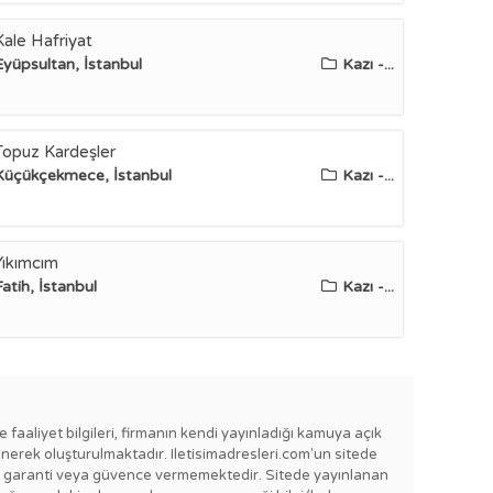
Kale Hafriyat
Eyüpsultan, İstanbul
Kazı -...
Topuz Kardeşler
Küçükçekmece, İstanbul
Kazı -...
Yıkımcım
Fatih, İstanbul
Kazı -...
e faaliyet bilgileri, firmanın kendi yayınladığı kamuya açık
enerek oluşturulmaktadır. Iletisimadresleri.com'un sitede
e bir garanti veya güvence vermemektedir. Sitede yayınlanan