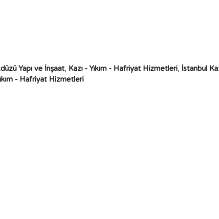
kdüzü Yapı ve İnşaat
,
Kazı - Yıkım - Hafriyat Hizmetleri
,
İstanbul Kaz
ıkım - Hafriyat Hizmetleri