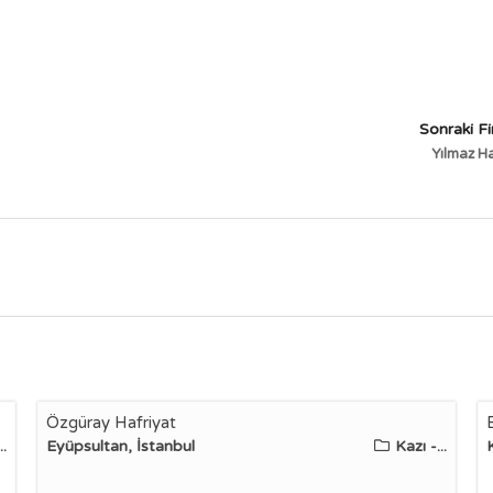
Sonraki F
Yılmaz Ha
Özgüray Hafriyat
..
Eyüpsultan, İstanbul
Kazı -...