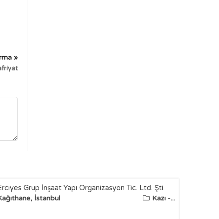
irma »
friyat
Erciyes Grup İnşaat Yapı Organizasyon Tic. Ltd. Şti.
Kağıthane, İstanbul
Kazı -...