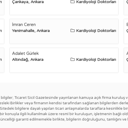
ı
Çankaya, Ankara
Kardiyoloji Doktorları
İmran Ceren
ı
Yenimahalle, Ankara
Kardiyoloji Doktorları
Adalet Gürlek
ı
Altındağ, Ankara
Kardiyoloji Doktorları
ki bilgiler; Ticaret Sicil Gazetesinde yayınlanan kamuya açık firma kuruluş v
esleki Birlikler veya firmanın kendisi tarafından sağlanan bilgilerden derl
 Sitedeki bilgilere dayalı yapılan ticari anlaşmalarda taraflara kesinlikl
ngi bir konuyla ilgili kullanılmak üzere resmî bir kuruluşun, işletmenin bağ
güncelliği garanti edilmemekle birlikte, bilgilerin doğruluğunu, tamlığını ve 