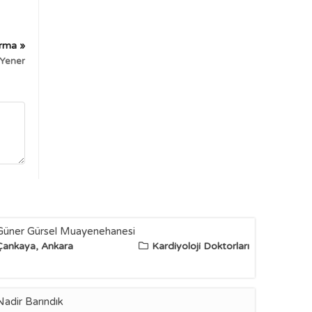
irma »
 Yener
Güner Gürsel Muayenehanesi
Çankaya, Ankara
Kardiyoloji Doktorları
Nadir Barındık