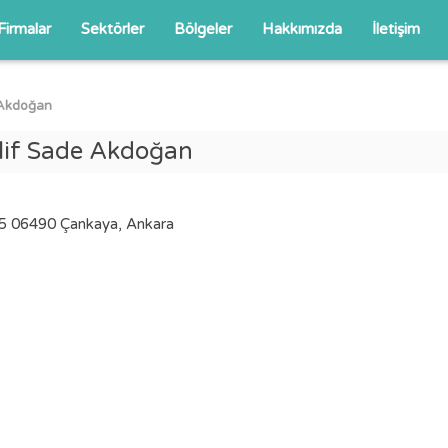
Firmalar
Sektörler
Bölgeler
Hakkımızda
İletişim
 Akdoğan
lif Sade Akdoğan
45 06490 Çankaya, Ankara