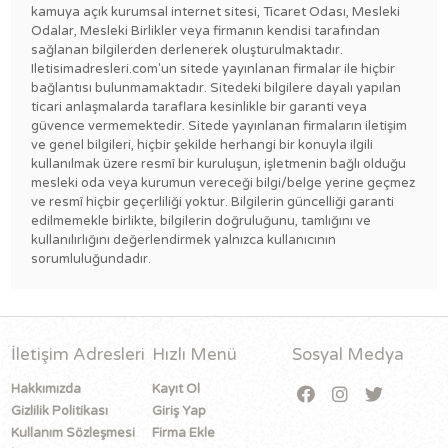
kamuya açık kurumsal internet sitesi, Ticaret Odası, Mesleki
Odalar, Mesleki Birlikler veya firmanın kendisi tarafından
sağlanan bilgilerden derlenerek oluşturulmaktadır.
Iletisimadresleri.com'un sitede yayınlanan firmalar ile hiçbir
bağlantısı bulunmamaktadır. Sitedeki bilgilere dayalı yapılan
ticari anlaşmalarda taraflara kesinlikle bir garanti veya
güvence vermemektedir. Sitede yayınlanan firmaların iletişim
ve genel bilgileri, hiçbir şekilde herhangi bir konuyla ilgili
kullanılmak üzere resmî bir kuruluşun, işletmenin bağlı olduğu
mesleki oda veya kurumun vereceği bilgi/belge yerine geçmez
ve resmî hiçbir geçerliliği yoktur. Bilgilerin güncelliği garanti
edilmemekle birlikte, bilgilerin doğruluğunu, tamlığını ve
kullanılırlığını değerlendirmek yalnızca kullanıcının
sorumluluğundadır.
İletişim Adresleri
Hızlı Menü
Sosyal Medya
Hakkımızda
Kayıt Ol
Gizlilik Politikası
Giriş Yap
Kullanım Sözleşmesi
Firma Ekle