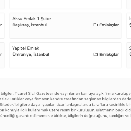
Aksu Emlak 1 Şube
r
Beşiktaş, İstanbul
Emlakçılar
Ş
Yapıtel Emlak
r
Ümraniye, İstanbul
Emlakçılar
ki bilgiler; Ticaret Sicil Gazetesinde yayınlanan kamuya açık firma kuruluş v
esleki Birlikler veya firmanın kendisi tarafından sağlanan bilgilerden derl
 Sitedeki bilgilere dayalı yapılan ticari anlaşmalarda taraflara kesinlikl
ngi bir konuyla ilgili kullanılmak üzere resmî bir kuruluşun, işletmenin bağ
güncelliği garanti edilmemekle birlikte, bilgilerin doğruluğunu, tamlığını ve 