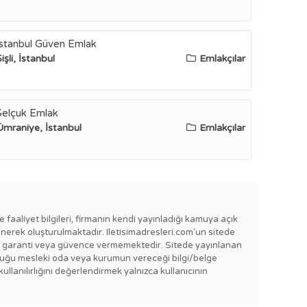
İstanbul Güven Emlak
işli, İstanbul
Emlakçılar
Selçuk Emlak
Ümraniye, İstanbul
Emlakçılar
e faaliyet bilgileri, firmanın kendi yayınladığı kamuya açık
enerek oluşturulmaktadır. Iletisimadresleri.com'un sitede
e bir garanti veya güvence vermemektedir. Sitede yayınlanan
lı olduğu mesleki oda veya kurumun vereceği bilgi/belge
kullanılırlığını değerlendirmek yalnızca kullanıcının