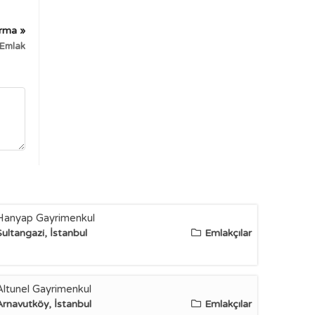
irma »
Emlak
Hanyap Gayrimenkul
Sultangazi, İstanbul
Emlakçılar
Altunel Gayrimenkul
Arnavutköy, İstanbul
Emlakçılar