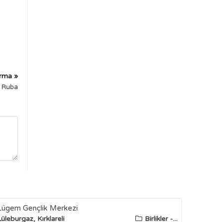
irma »
Ruba
Lügem Gençlik Merkezi
Lüleburgaz, Kırklareli
Birlikler -...