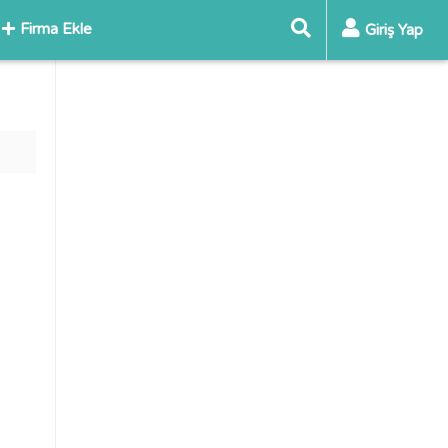
Firma Ekle
Giriş Yap
İ