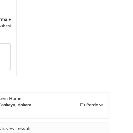
irma »
Şubesi
Cem Home
Çankaya, Ankara
Perde ve...
Ufuk Ev Tekstili