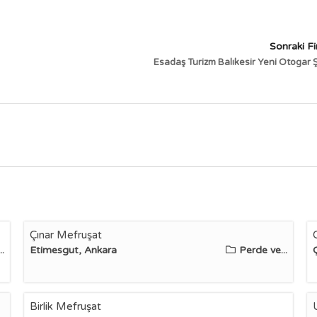
Sonraki F
Esadaş Turizm Balıkesir Yeni Otogar 
Çınar Mefruşat
.
Etimesgut, Ankara
Perde ve...
Birlik Mefruşat