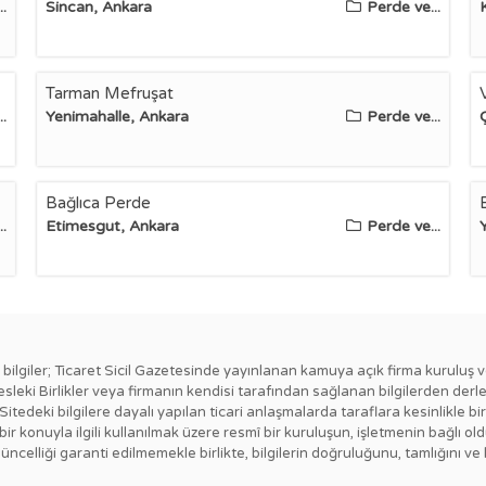
.
Sincan, Ankara
Perde ve...
Tarman Mefruşat
.
Yenimahalle, Ankara
Perde ve...
Bağlıca Perde
.
Etimesgut, Ankara
Perde ve...
ki bilgiler; Ticaret Sicil Gazetesinde yayınlanan kamuya açık firma kuruluş v
esleki Birlikler veya firmanın kendisi tarafından sağlanan bilgilerden derl
 Sitedeki bilgilere dayalı yapılan ticari anlaşmalarda taraflara kesinlikl
ngi bir konuyla ilgili kullanılmak üzere resmî bir kuruluşun, işletmenin bağ
güncelliği garanti edilmemekle birlikte, bilgilerin doğruluğunu, tamlığını ve 