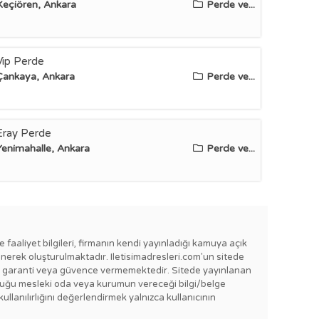
Keçiören, Ankara
Perde ve...
Vip Perde
Çankaya, Ankara
Perde ve...
Eray Perde
Yenimahalle, Ankara
Perde ve...
e faaliyet bilgileri, firmanın kendi yayınladığı kamuya açık
enerek oluşturulmaktadır. Iletisimadresleri.com'un sitede
e bir garanti veya güvence vermemektedir. Sitede yayınlanan
lı olduğu mesleki oda veya kurumun vereceği bilgi/belge
kullanılırlığını değerlendirmek yalnızca kullanıcının