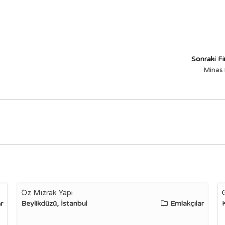
Sonraki F
Minas
Öz Mızrak Yapı
r
Beylikdüzü, İstanbul
Emlakçılar