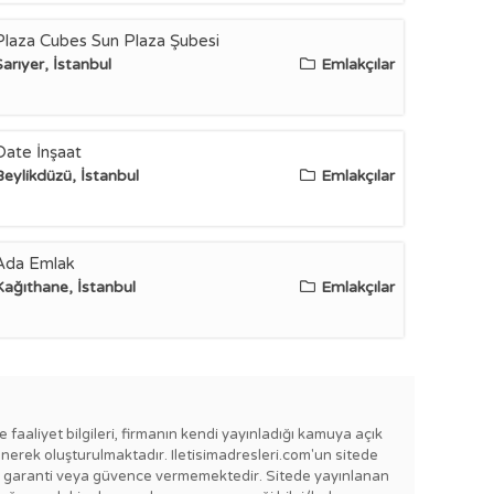
Plaza Cubes Sun Plaza Şubesi
Sarıyer, İstanbul
Emlakçılar
Date İnşaat
Beylikdüzü, İstanbul
Emlakçılar
Ada Emlak
Kağıthane, İstanbul
Emlakçılar
e faaliyet bilgileri, firmanın kendi yayınladığı kamuya açık
enerek oluşturulmaktadır. Iletisimadresleri.com'un sitede
e bir garanti veya güvence vermemektedir. Sitede yayınlanan