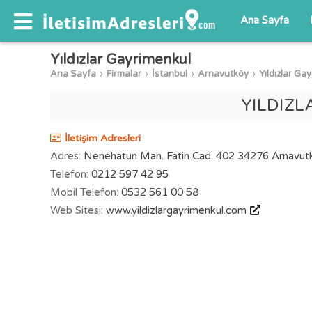
Ana Sayfa
Yıldızlar Gayrimenkul
Ana Sayfa
Firmalar
İstanbul
Arnavutköy
Yıldızlar Ga
YILDIZ
İletişim Adresleri
Adres:
Nenehatun Mah. Fatih Cad. 402 34276 Arnavutk
Telefon:
0212 597 42 95
Mobil Telefon:
0532 561 00 58
Web Sitesi:
www.yildizlargayrimenkul.com