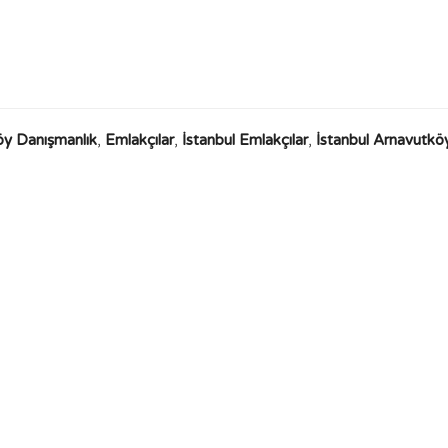
öy Danışmanlık
,
Emlakçılar
,
İstanbul Emlakçılar
,
İstanbul Arnavutkö