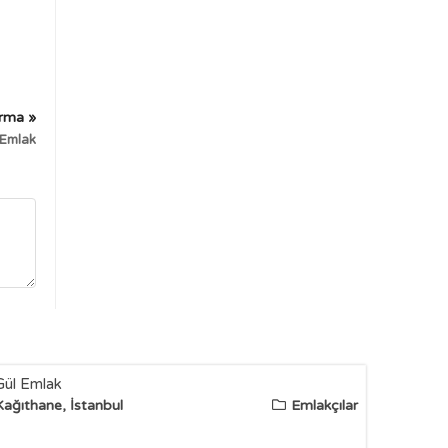
irma »
 Emlak
Gül Emlak
Kağıthane, İstanbul
Emlakçılar