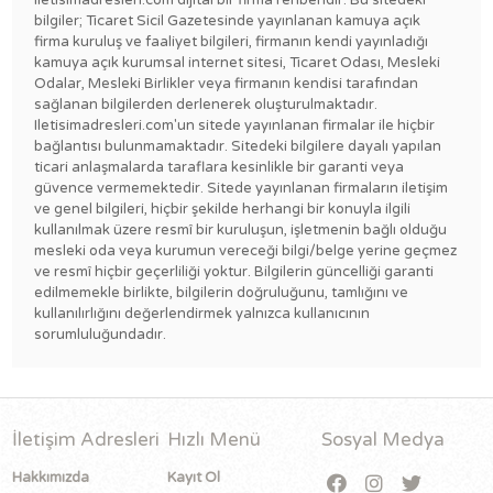
Iletisimadresleri.com dijital bir firma rehberidir. Bu sitedeki
bilgiler; Ticaret Sicil Gazetesinde yayınlanan kamuya açık
firma kuruluş ve faaliyet bilgileri, firmanın kendi yayınladığı
kamuya açık kurumsal internet sitesi, Ticaret Odası, Mesleki
Odalar, Mesleki Birlikler veya firmanın kendisi tarafından
sağlanan bilgilerden derlenerek oluşturulmaktadır.
Iletisimadresleri.com'un sitede yayınlanan firmalar ile hiçbir
bağlantısı bulunmamaktadır. Sitedeki bilgilere dayalı yapılan
ticari anlaşmalarda taraflara kesinlikle bir garanti veya
güvence vermemektedir. Sitede yayınlanan firmaların iletişim
ve genel bilgileri, hiçbir şekilde herhangi bir konuyla ilgili
kullanılmak üzere resmî bir kuruluşun, işletmenin bağlı olduğu
mesleki oda veya kurumun vereceği bilgi/belge yerine geçmez
ve resmî hiçbir geçerliliği yoktur. Bilgilerin güncelliği garanti
edilmemekle birlikte, bilgilerin doğruluğunu, tamlığını ve
kullanılırlığını değerlendirmek yalnızca kullanıcının
sorumluluğundadır.
İletişim Adresleri
Hızlı Menü
Sosyal Medya
Hakkımızda
Kayıt Ol