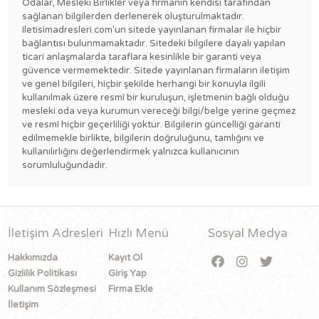
Odalar, Mesleki Birlikler veya firmanın kendisi tarafından
sağlanan bilgilerden derlenerek oluşturulmaktadır.
Iletisimadresleri.com'un sitede yayınlanan firmalar ile hiçbir
bağlantısı bulunmamaktadır. Sitedeki bilgilere dayalı yapılan
ticari anlaşmalarda taraflara kesinlikle bir garanti veya
güvence vermemektedir. Sitede yayınlanan firmaların iletişim
ve genel bilgileri, hiçbir şekilde herhangi bir konuyla ilgili
kullanılmak üzere resmî bir kuruluşun, işletmenin bağlı olduğu
mesleki oda veya kurumun vereceği bilgi/belge yerine geçmez
ve resmî hiçbir geçerliliği yoktur. Bilgilerin güncelliği garanti
edilmemekle birlikte, bilgilerin doğruluğunu, tamlığını ve
kullanılırlığını değerlendirmek yalnızca kullanıcının
sorumluluğundadır.
İletişim Adresleri
Hızlı Menü
Sosyal Medya
Hakkımızda
Kayıt Ol
Gizlilik Politikası
Giriş Yap
Kullanım Sözleşmesi
Firma Ekle
İletişim